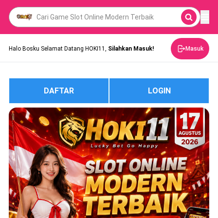
Halo Bosku Selamat Datang HOKI11,
Silahkan Masuk!
Masuk
DAFTAR
LOGIN