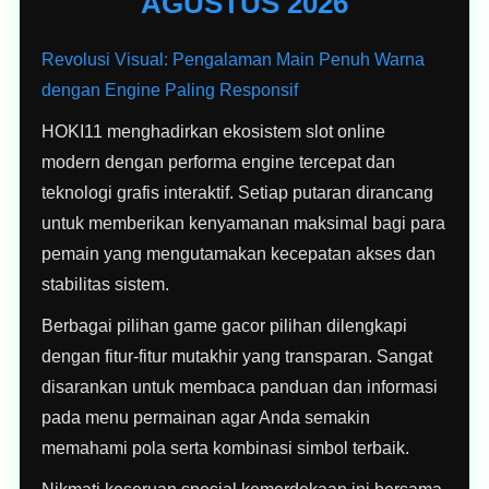
AGUSTUS 2026
Revolusi Visual: Pengalaman Main Penuh Warna
dengan Engine Paling Responsif
HOKI11 menghadirkan ekosistem slot online
modern dengan performa engine tercepat dan
teknologi grafis interaktif. Setiap putaran dirancang
untuk memberikan kenyamanan maksimal bagi para
pemain yang mengutamakan kecepatan akses dan
stabilitas sistem.
Berbagai pilihan game gacor pilihan dilengkapi
dengan fitur-fitur mutakhir yang transparan. Sangat
disarankan untuk membaca panduan dan informasi
pada menu permainan agar Anda semakin
memahami pola serta kombinasi simbol terbaik.