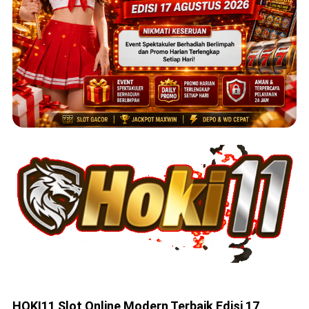
HOKI11 Slot Online Modern Terbaik Edisi 17