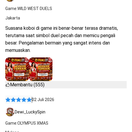
Game:WILD WEST DUELS
Jakarta
Suasana koboi di game ini benar-benar terasa dramatis,
terutama saat simbol duel pecah dan memicu pengali
besar. Pengalaman bermain yang sangat intens dan
memuaskan.
Membantu (555)
02 Juli 2026
Dewi_LuckySpin
Game:OLYMPUS XMAS