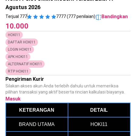
Agustus 2026
Bandingkan
Terjual 777
7777 (777 penilaian)
10.000
HOKI11
DAFTAR HOKI11
LOGIN HOKI11
APK HOKI11
ALTERNATIF HOKI11
RTP HOKI11
Pengiriman Kurir
Silakan akses akun Anda terlebih dahulu untuk memeriksa
pilihan transaksi yang aktif beserta rincian kalkulasi biayanya.
Masuk
KETERANGAN
DETAIL
BRAND UTAMA
HOKI11